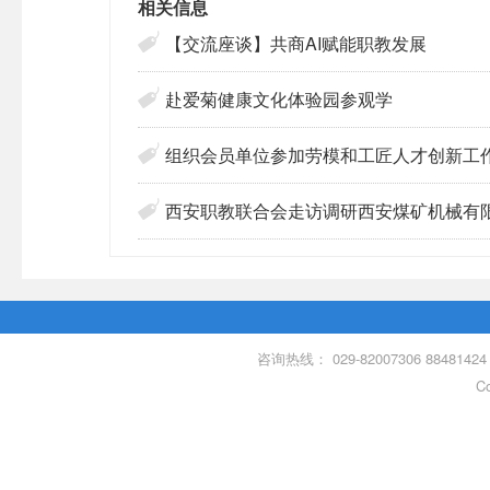
相关信息
【交流座谈】共商AI赋能职教发展
赴爱菊健康文化体验园参观学
组织会员单位参加劳模和工匠人才创新工
西安职教联合会走访调研西安煤矿机械有
咨询热线： 029-82007306 88481
C